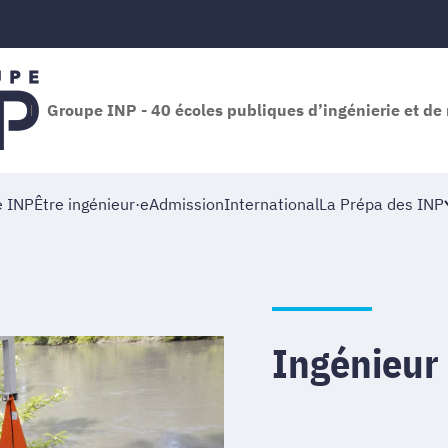
Groupe INP - 40 écoles publiques d’ingénierie et 
e INP
Être ingénieur·e
Admission
International
La Prépa des INP
Ingénieur