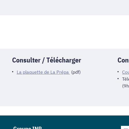
Consulter / Télécharger
Con
La plaquette de La Prépa
(pdf)
Cou
Té
(9h
Groupe INP