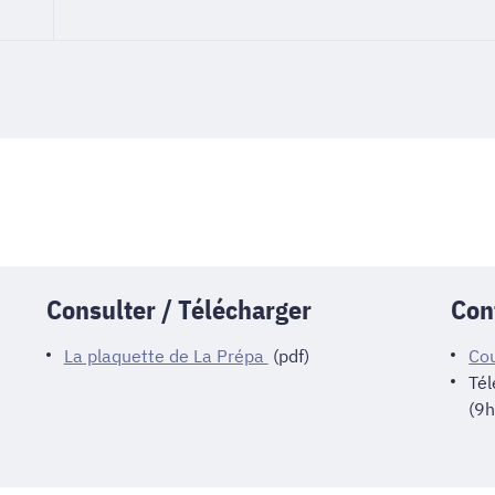
Consulter / Télécharger
Con
La plaquette de La Prépa
(pdf)
Cou
Té
(9h