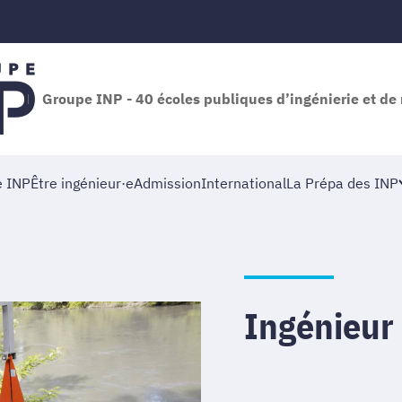
Groupe INP - 40 écoles publiques d’ingénierie et 
e INP
Être ingénieur·e
Admission
International
La Prépa des INP
Ingénieur 