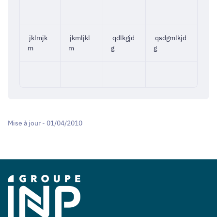
jklmjk
jkmljkl
qdlkgjd
qsdgmlkjd
m
m
g
g
Mise à jour - 01/04/2010