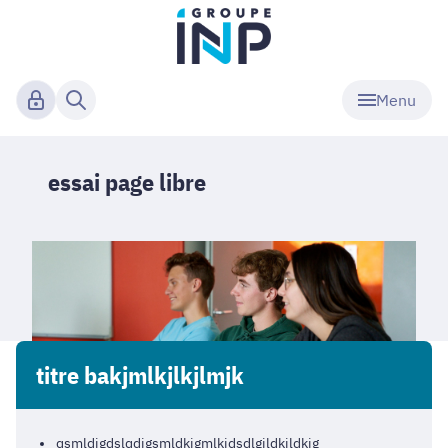
Menu
essai page libre
titre bakjmlkjlkjlmjk
qsmldjgdslqdjgsmldkjgmlkjdsdlgjldkjldkjg