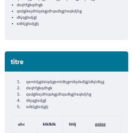
dsqhfgkqdhgk
qsdglksjdhlqskgjdhqsdkgjhsqkdjhg
dkjqglsdjgl
sdkljglsdjglj
titre
qsmldjgdslqdjgsmldkjgmlkjdsdlgjldkjldkjg
dsqhfgkqdhgk
qsdglksjdhlqskgjdhqsdkgjhsqkdjhg
dkjqglsdjgl
sdkljglsdjglj
abc
klklklk
hhlj
ggjgg