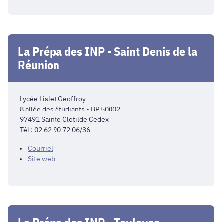
La Prépa des INP - Saint Denis de la
Réunion
Lycée Lislet Geoffroy
8 allée des étudiants - BP 50002
97491 Sainte Clotilde Cedex
Tél : 02 62 90 72 06/36
Courriel
Site web
La Prépa des INP - Toulouse